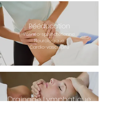
Rééducation
Périnéo-sphinctérienne
Neurologique
Cardio-vasculaire
Drainage Lymphatique