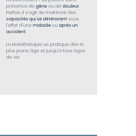
présence de
gène
ou de
douleur
.
Parfois, il s'agit de maintenir des
capacités qui se détériorent
sous
l'effet d'une
maladie
ou
après un
accident
.
La kinésithérapie se pratique dès le
plus jeune âge et jusqu’à tous âges
de vie.
QUELS SOINS
?