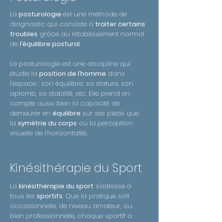
La
posturologie
est une méthode de
diagnostic qui consiste à
traiter certains
troubles
grâce au rétablissement normal
de
l’équilibre postural
.
La posturologie est une discipline qui
étudie la
position de l’homme
dans
l’espace : son équilibre, sa stature, son
aplomb, sa stabilité, etc. Elle prend en
compte aussi bien la capacité de
demeurer en
équilibre
sur ses pieds que
la
symétrie du corps
ou la perception
visuelle de l’horizontalité.
Kinésithérapie du Sport
La
kinésithérapie du sport
s'adresse à
tous les
sportifs
. Que la pratique soit
occasionnelle, de niveau amateur, ou
bien professionnelle, chaque sportif a