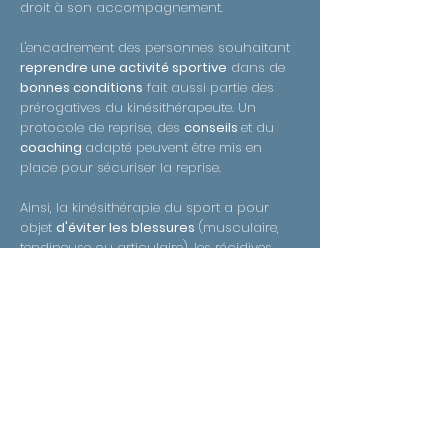
droit à son accompagnement.
L'encadrement des personnes souhaitant
reprendre une activité sportive
dans de
bonnes conditions
fait aussi partie des
prérogatives du kinésithérapeute. Un
protocole de reprise, des
conseils
et du
coaching
adapté peuvent être mis en
place pour sécuriser la reprise.
Ainsi, la kinésithérapie du sport a pour
objet
d'éviter les blessures
(musculaire,
tendineuse ou articulaire), les récidives
ou plus simplement pour favoriser une
reprise
correcte du geste sportif.
Kiné Respiratoire
La
kinésithérapie respiratoire
est un
ensemble de techniques permettant
d'aider un patient à expectorer les