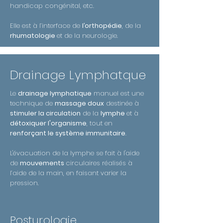
handicap congénital, etc.
Elle est à l’interface de
l’orthopédie
, de la
rhumatologie
et de la neurologie.
Drainage Lymphatque
Le
drainage lymphatique
manuel est une
technique de
massage doux
destinée à
stimuler la circulation
de la
lymphe
et à
détoxiquer l'organisme
, tout en
renforçant le système immunitaire
.
L'évacuation de la lymphe se fait à l'aide
de
mouvements
circulaires réalisés à
l’aide de la main, en faisant varier la
pression.
Posturologie