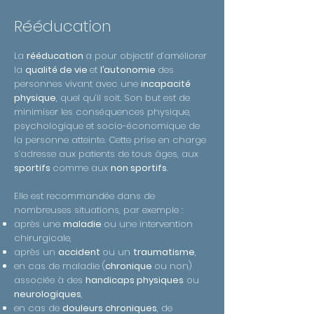
Rééducation
La
rééducation
a pour objectif d’améliorer
la
qualité de vie
et
l’autonomie
des
personnes vivant avec une
incapacité
physique
, quel qu’il soit. Son but est de
minimiser les conséquences physique,
psychologique et socio-économique de
la personne atteinte. Cette prise en charge
s’adresse aux patients de tous âges, aux
sportifs
comme aux
non sportifs
.
Elle est recommandée dans de
nombreuses situations, par exemple :
après une
maladie
ou une intervention
chirurgicale,
après un
accident
ou un
traumatisme
,
en cas de maladie (
chronique
ou non)
associée à des
handicaps physiques
ou
neurologiques
,
en cas de
douleurs chroniques
, de